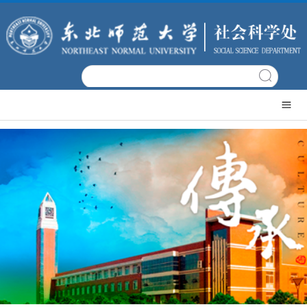
网
站
文
首
科
机
页
概
构
科
况
设
研
科
置
项
研
科
目
成
研
政
果
平
策
党
台
文
建
常
件
工
用
日