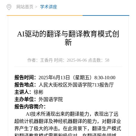
网站首页
>
学术讲座
作
下
知
管
载
世
理
​AI驱动的翻译与翻译教育模式创
界
入
新
史
口
作者：王香丹 时间：2025-06-06 点击数：
58
奖
报告时间：
202
5
年
6
月
13
日（星期
五
）
8
:
3
0-
10
:
0
0
报告
地点
：
人民大街校区
外国语学院
713报告厅
主讲人：
徐彬
主办单位：
外国语学院
报告内容
简介：
AI技术所涌现出来的翻译能力，表现出了远
超统计机器翻译及神经机器翻译的能力，对翻译业
界产生了极大的冲击。在此背景下，翻译生产模式
和翻译教育模式需要积极应对。在翻译服务领域，