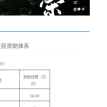
项目资助体系
统计）
资助经费（万
类
元）
60-80