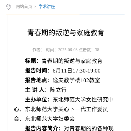
网站首页
>
学术讲座
作
下
知
管
载
世
理
青春期的叛逆与家庭教育
界
入
史
口
作者： 时间：2025-06-03 点击数：
38
标题：
青春期的叛逆与家庭教育
奖
报告时间
：6月11日17:30-19:00
报告地点
：逸夫教学楼102教室
主 讲 人
：陈立行
主办单位：
东北师范大学女性研究中
心、东北师范大学关心下一代工作委员
会、东北师范大学妇委会
报告内容简介：
对青春期的的各种现