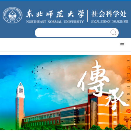
网
站
文
首
科
机
页
概
构
科
况
设
研
科
置
项
研
科
目
成
研
政
果
平
策
党
台
文
建
常
件
工
用
日