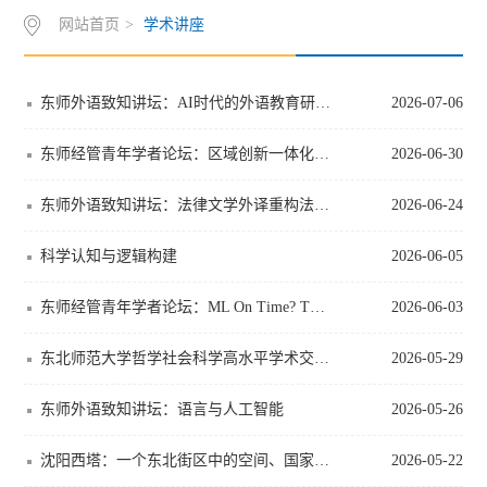
网站首页
>
学术讲座
作
下
知
管
载
世
理
东师外语致知讲坛：AI时代的外语教育研究：选题来源与设计思路
2026-07-06
界
入
东师经管青年学者论坛：区域创新一体化对研发主体的双重赋能效应：突破性与持续性创新...
2026-06-30
史
口
东师外语致知讲坛：法律文学外译重构法治中国形象研究：问题与路径
2026-06-24
奖
科学认知与逻辑构建
2026-06-05
东师经管青年学者论坛：ML On Time? The Value of Machine Learning Tools on Airlines...
2026-06-03
东北师范大学哲学社会科学高水平学术交流基金项目：语言与健康研究的现状与未来
2026-05-29
东师外语致知讲坛：语言与人工智能
2026-05-26
沈阳西塔：一个东北街区中的空间、国家与日常
2026-05-22