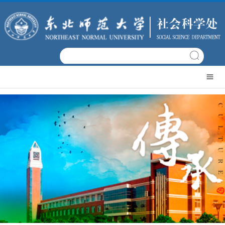
网
站
文
首
科
机
页
概
构
科
况
设
研
科
置
项
研
科
目
成
研
政
果
平
策
党
台
文
建
常
件
工
用
日