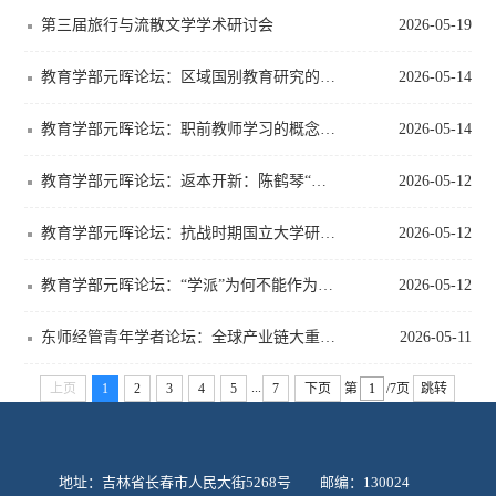
第三届旅行与流散文学学术研讨会
2026-05-19
教育学部元晖论坛：区域国别教育研究的“区域”逻辑与自主知识体系建构
2026-05-14
教育学部元晖论坛：职前教师学习的概念、理论、原则与路径
2026-05-14
教育学部元晖论坛：返本开新：陈鹤琴“活教育”求索及其当代价值
2026-05-12
教育学部元晖论坛：抗战时期国立大学研究生教育的崛起
2026-05-12
教育学部元晖论坛：“学派”为何不能作为教育思想史分析的可靠单元？
2026-05-12
东师经管青年学者论坛：全球产业链大重构：地缘政治、地缘经济与技术驱动
2026-05-11
...
上页
1
2
3
4
5
7
下页
第
/7页
跳转
地址：吉林省长春市人民大街5268号 邮编：130024