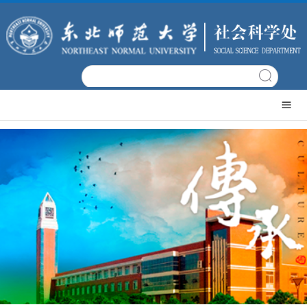
网
站
文
首
科
机
页
概
构
科
况
设
研
科
置
项
研
科
目
成
研
政
果
平
策
党
台
文
建
常
件
工
用
日