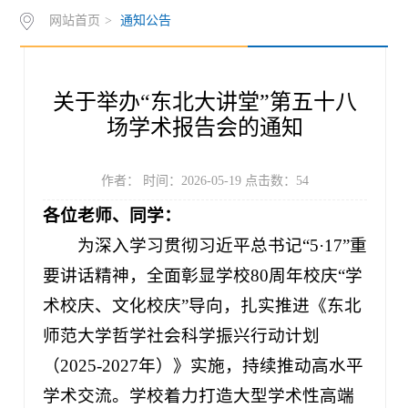
网站首页
>
通知公告
作
下
知
管
载
世
理
关于举办“东北大讲堂”第五十八
界
入
场学术报告会的通知
史
口
作者： 时间：2026-05-19 点击数：
54
奖
各位老师、同学：
为深入学习贯彻习近平总书记“5·17”重
要讲话精神，全面彰显学校80周年校庆“学
术校庆、文化校庆”导向，扎实推进《东北
师范大学哲学社会科学振兴行动计划
（2025-2027年）》实施，持续推动高水平
学术交流。学校着力打造大型学术性高端