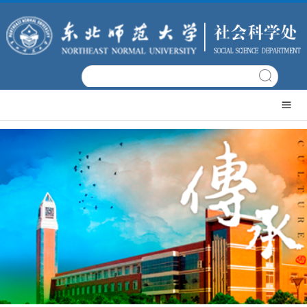
网
站
文
首
科
机
页
概
构
科
况
设
研
科
置
项
研
科
目
成
研
政
果
平
策
党
台
文
建
常
件
工
用
日