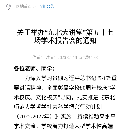
网站首页
>
通知公告
作
下
知
管
载
世
理
关于举办“东北大讲堂”第五十七
界
入
场学术报告会的通知
史
口
作者： 时间：2026-05-18 点击数：
60
奖
各位老师、同学：
为深入学习贯彻习近平总书记“5·17”重
要讲话精神，全面彰显学校80周年校庆“学
术校庆、文化校庆”导向，扎实推进《东北
师范大学哲学社会科学振兴行动计划
（2025-2027年）》实施，持续推动高水平
学术交流。学校着力打造大型学术性高端