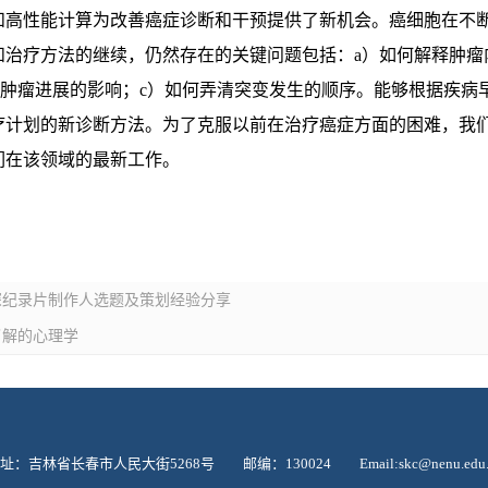
高性能计算为改善癌症诊断和干预提供了新机会。癌细胞在不
治疗方法的继续，仍然存在的关键问题包括：a）如何解释肿瘤内
对肿瘤进展的影响；c）如何弄清突变发生的顺序。能够根据疾病
疗计划的新诊断方法。为了克服以前在治疗癌症方面的困难，我
们在该领域的最新工作。
深纪录片制作人选题及策划经验分享
了解的心理学
址：吉林省长春市人民大街5268号 邮编：130024 Email:skc@nenu.edu.