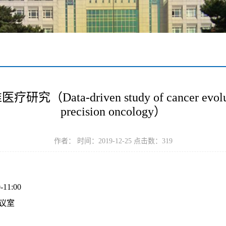
a-driven study of cancer evolution 
precision oncology）
作者： 时间：2019-12-25 点击数：
319
11:00
议室